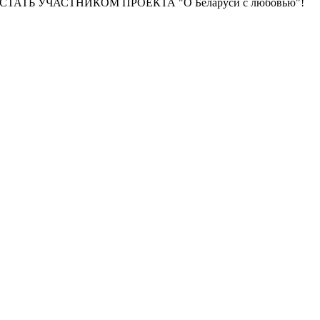
авное - СТАТЬ УЧАСТНИКОМ ПРОЕКТА "О Беларуси с любовью"!